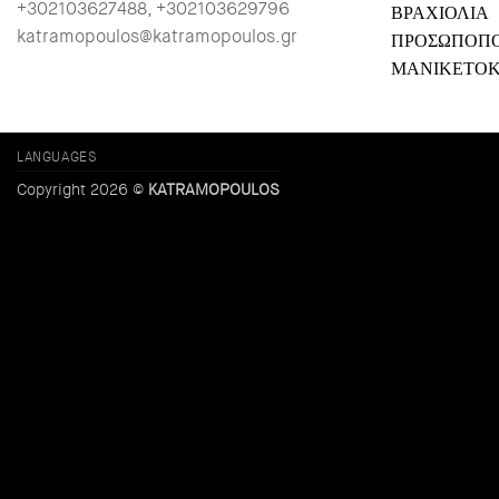
+302103627488, +302103629796
ΒΡΑΧΙΟΛΙΑ
katramopoulos@katramopoulos.gr
ΠΡΟΣΩΠΟΠ
ΜΑΝΙΚΕΤΟ
LANGUAGES
Copyright 2026 ©
KATRAMOPOULOS