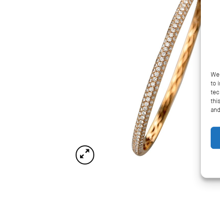
We 
to 
tec
thi
and