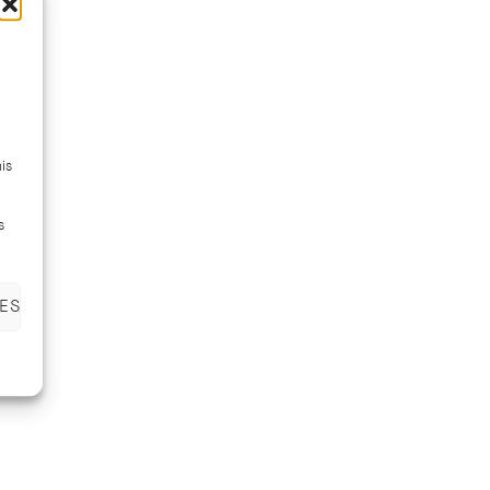
is
s
ES