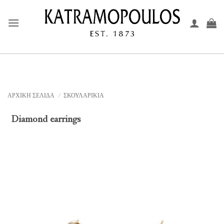
Μετάβαση
στο
περιεχόμενο
ΑΡΧΙΚΉ ΣΕΛΊΔΑ
/
ΣΚΟΥΛΑΡΙΚΙΑ
Diamond earrings