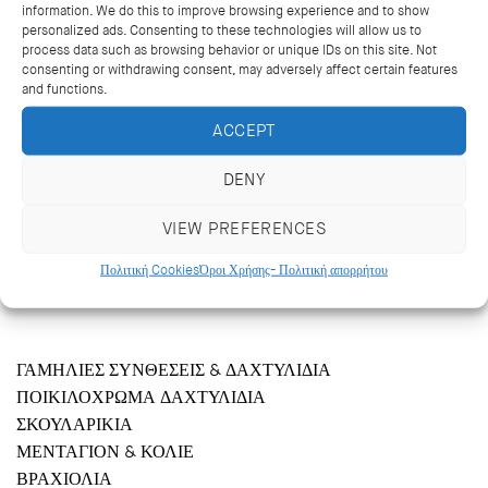
information. We do this to improve browsing experience and to show
personalized ads. Consenting to these technologies will allow us to
process data such as browsing behavior or unique IDs on this site. Not
consenting or withdrawing consent, may adversely affect certain features
and functions.
ACCEPT
DENY
VIEW PREFERENCES
Κριεζώτου 14, Αθήνα 106 71
+302103627488, +302103629796
Πολιτική Cookies
Όροι Χρήσης- Πολιτική απορρήτου
katramopoulos@katramopoulos.gr
ΓΑΜΗΛΙΕΣ ΣΥΝΘΕΣΕΙΣ & ΔΑΧΤΥΛΙΔΙΑ
ΠΟΙΚΙΛΟΧΡΩΜΑ ΔΑΧΤΥΛΙΔΙΑ
ΣΚΟΥΛΑΡΙΚΙΑ
ΜΕΝΤΑΓΙΟΝ & ΚΟΛΙΕ
ΒΡΑΧΙΟΛΙΑ