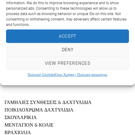
information. We do this to improve browsing experience and to show
personalized ads. Consenting to these technologies will allow us to
process data such as browsing behavior or unique IDs on this site. Not
consenting or withdrawing consent, may adversely affect certain features
and functions.
ACCEPT
DENY
VIEW PREFERENCES
Κριεζώτου 14, Αθήνα 106 71
+302103627488, +302103629796
Πολιτική Cookies
Όροι Χρήσης- Πολιτική απορρήτου
katramopoulos@katramopoulos.gr
ΓΑΜΗΛΙΕΣ ΣΥΝΘΕΣΕΙΣ & ΔΑΧΤΥΛΙΔΙΑ
ΠΟΙΚΙΛΟΧΡΩΜΑ ΔΑΧΤΥΛΙΔΙΑ
ΣΚΟΥΛΑΡΙΚΙΑ
ΜΕΝΤΑΓΙΟΝ & ΚΟΛΙΕ
ΒΡΑΧΙΟΛΙΑ