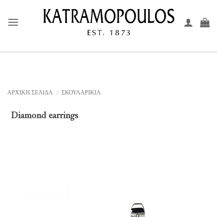
Μετάβαση
στο
περιεχόμενο
ΑΡΧΙΚΉ ΣΕΛΊΔΑ
/
ΣΚΟΥΛΑΡΙΚΙΑ
Diamond earrings