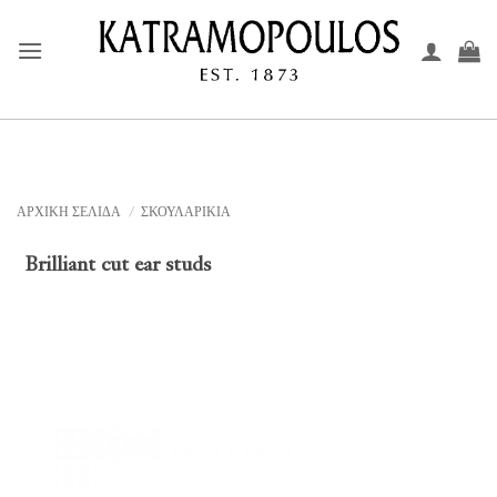
Μετάβαση
στο
περιεχόμενο
ΑΡΧΙΚΉ ΣΕΛΊΔΑ
/
ΣΚΟΥΛΑΡΙΚΙΑ
Brilliant cut ear studs