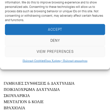
information. We do this to improve browsing experience and to show
personalized ads. Consenting to these technologies will allow us to
process data such as browsing behavior or unique IDs on this site. Not
consenting or withdrawing consent, may adversely affect certain features
and functions.
ACCEPT
DENY
VIEW PREFERENCES
Κριεζώτου 14, Αθήνα 106 71
+302103627488, +302103629796
Πολιτική Cookies
Όροι Χρήσης- Πολιτική απορρήτου
katramopoulos@katramopoulos.gr
ΓΑΜΗΛΙΕΣ ΣΥΝΘΕΣΕΙΣ & ΔΑΧΤΥΛΙΔΙΑ
ΠΟΙΚΙΛΟΧΡΩΜΑ ΔΑΧΤΥΛΙΔΙΑ
ΣΚΟΥΛΑΡΙΚΙΑ
ΜΕΝΤΑΓΙΟΝ & ΚΟΛΙΕ
ΒΡΑΧΙΟΛΙΑ