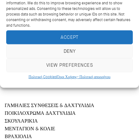
information. We do this to improve browsing experience and to show
personalized ads. Consenting to these technologies will allow us to
process data such as browsing behavior or unique IDs on this site. Not
consenting or withdrawing consent, may adversely affect certain features
and functions.
ACCEPT
DENY
VIEW PREFERENCES
Κριεζώτου 14, Αθήνα 106 71
+302103627488, +302103629796
Πολιτική Cookies
Όροι Χρήσης- Πολιτική απορρήτου
katramopoulos@katramopoulos.gr
ΓΑΜΗΛΙΕΣ ΣΥΝΘΕΣΕΙΣ & ΔΑΧΤΥΛΙΔΙΑ
ΠΟΙΚΙΛΟΧΡΩΜΑ ΔΑΧΤΥΛΙΔΙΑ
ΣΚΟΥΛΑΡΙΚΙΑ
ΜΕΝΤΑΓΙΟΝ & ΚΟΛΙΕ
ΒΡΑΧΙΟΛΙΑ