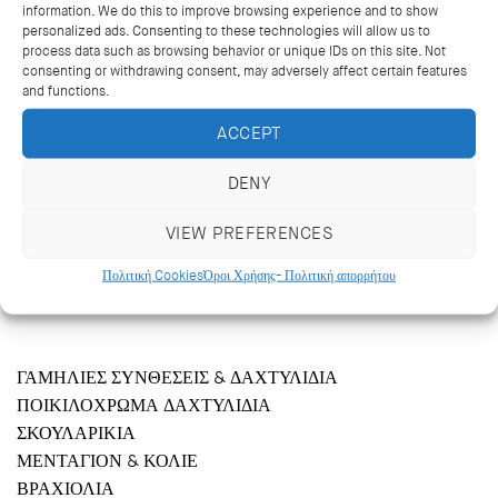
information. We do this to improve browsing experience and to show
personalized ads. Consenting to these technologies will allow us to
process data such as browsing behavior or unique IDs on this site. Not
consenting or withdrawing consent, may adversely affect certain features
and functions.
ACCEPT
DENY
VIEW PREFERENCES
Κριεζώτου 14, Αθήνα 106 71
+302103627488, +302103629796
Πολιτική Cookies
Όροι Χρήσης- Πολιτική απορρήτου
katramopoulos@katramopoulos.gr
ΓΑΜΗΛΙΕΣ ΣΥΝΘΕΣΕΙΣ & ΔΑΧΤΥΛΙΔΙΑ
ΠΟΙΚΙΛΟΧΡΩΜΑ ΔΑΧΤΥΛΙΔΙΑ
ΣΚΟΥΛΑΡΙΚΙΑ
ΜΕΝΤΑΓΙΟΝ & ΚΟΛΙΕ
ΒΡΑΧΙΟΛΙΑ