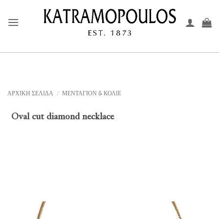
Μετάβαση
στο
περιεχόμενο
ΑΡΧΙΚΉ ΣΕΛΊΔΑ
/
ΜΕΝΤΑΓΙΟΝ & ΚΟΛΙΕ
Oval cut diamond necklace