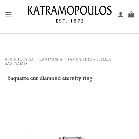
Μετάβαση
στο
περιεχόμενο
ΑΡΧΙΚΉ ΣΕΛΊΔΑ
/
ΔΑΧΤΥΛΙΔΙΑ
/
ΓΑΜΗΛΙΕΣ ΣΥΝΘΕΣΕΙΣ &
ΔΑΧΤΥΛΙΔΙΑ
Baquette cut diamond eternity ring