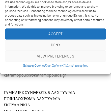
We use technologies like cookies to store and/or access device
Κατηγορίες:
ΔΑΧΤΥΛΙΔΙΑ
,
ΓΑΜΗΛΙΕΣ ΣΥΝΘΕΣΕΙΣ & ΔΑΧΤΥΛΙΔΙΑ
information. We do this to improve browsing experience and to show
personalized ads. Consenting to these technologies will allow us to
process data such as browsing behavior or unique IDs on this site. Not
consenting or withdrawing consent, may adversely affect certain features
and functions.
ACCEPT
DENY
VIEW PREFERENCES
Κριεζώτου 14, Αθήνα 106 71
Πολιτική Cookies
Όροι Χρήσης- Πολιτική απορρήτου
+302103627488, +302103629796
katramopoulos@katramopoulos.gr
ΓΑΜΗΛΙΕΣ ΣΥΝΘΕΣΕΙΣ & ΔΑΧΤΥΛΙΔΙΑ
ΠΟΙΚΙΛΟΧΡΩΜΑ ΔΑΧΤΥΛΙΔΙΑ
ΣΚΟΥΛΑΡΙΚΙΑ