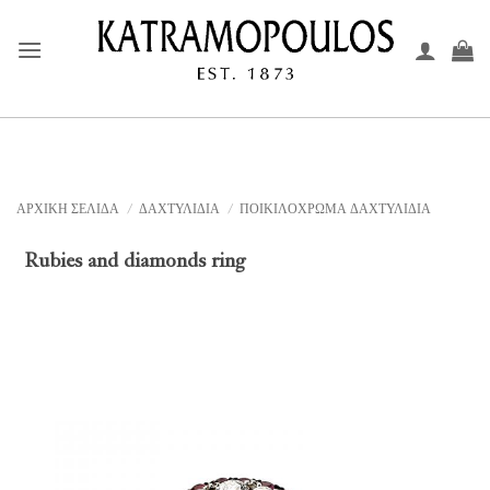
Μετάβαση
στο
περιεχόμενο
ΑΡΧΙΚΉ ΣΕΛΊΔΑ
/
ΔΑΧΤΥΛΙΔΙΑ
/
ΠΟΙΚΙΛΟΧΡΩΜΑ ΔΑΧΤΥΛΙΔΙΑ
Rubies and diamonds ring