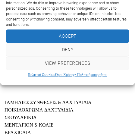
information. We do this to improve browsing experience and to show
personalized ads. Consenting to these technologies will allow us to
process data such as browsing behavior or unique IDs on this site. Not
consenting or withdrawing consent, may adversely affect certain features
and functions.
ACCEPT
DENY
VIEW PREFERENCES
Κριεζώτου 14, Αθήνα 106 71
+302103627488, +302103629796
Πολιτική Cookies
Όροι Χρήσης- Πολιτική απορρήτου
katramopoulos@katramopoulos.gr
ΓΑΜΗΛΙΕΣ ΣΥΝΘΕΣΕΙΣ & ΔΑΧΤΥΛΙΔΙΑ
ΠΟΙΚΙΛΟΧΡΩΜΑ ΔΑΧΤΥΛΙΔΙΑ
ΣΚΟΥΛΑΡΙΚΙΑ
ΜΕΝΤΑΓΙΟΝ & ΚΟΛΙΕ
ΒΡΑΧΙΟΛΙΑ