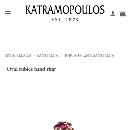
Μετάβαση
στο
περιεχόμενο
ΑΡΧΙΚΉ ΣΕΛΊΔΑ
/
ΔΑΧΤΥΛΙΔΙΑ
/
ΠΟΙΚΙΛΟΧΡΩΜΑ ΔΑΧΤΥΛΙΔΙΑ
Oval rubies band ring